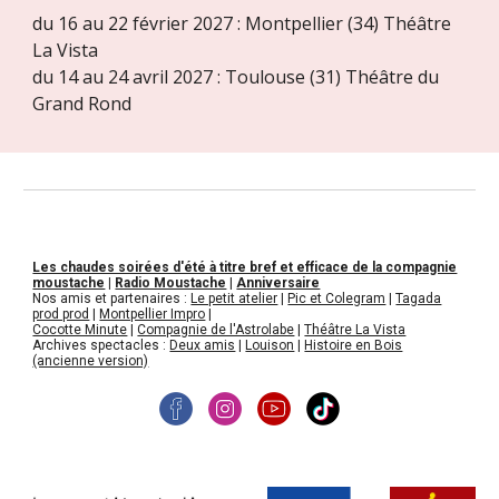
du 16 au 22 février 2027 : Montpellier (34) Théâtre
La Vista
du 14 au 24 avril 2027 : Toulouse (31) Théâtre du
Grand Rond
Les chaudes soirées d'été à titre bref et efficace de la compagnie
moustache
|
Radio Moustache
|
Anniversaire
Nos amis et partenaires :
Le petit atelier
|
Pic et Colegram
|
Tagada
prod prod
|
Montpellier Impro
|
Cocotte Minute
|
Compagnie de l'Astrolabe
|
Théâtre La Vista
Archives spectacles :
Deux amis
|
Louison
|
Histoire en Bois
(ancienne version)